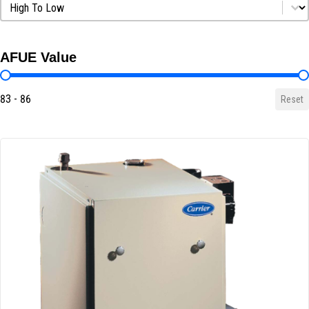
Sort by AFUE
Sort by AFUE
AFUE Value
AFUE Value
83 - 86
Reset